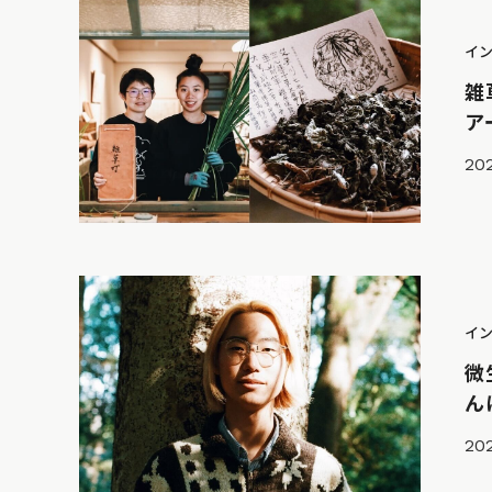
イ
雑
ア
202
イ
微
ん
20