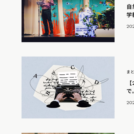
自
学
202
ま
【
で
202