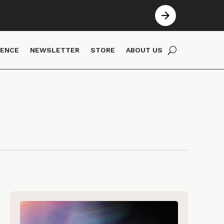
IENCE
NEWSLETTER
STORE
ABOUT US