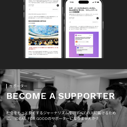
サポーター
BECOME A SUPPORTER
社会をもっと良くするジャーナリズムを、すべての人に届けるため
に、 IDEAS FOR GOODのサポーターになりませんか？