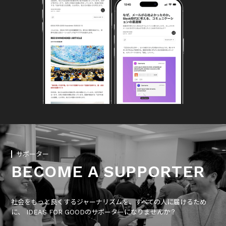
サポーター
BECOME A SUPPORTER
社会をもっと良くするジャーナリズムを、すべての人に届けるため
に、 IDEAS FOR GOODのサポーターになりませんか？