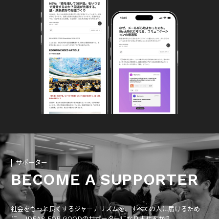
サポーター
BECOME A SUPPORTER
社会をもっと良くするジャーナリズムを、すべての人に届けるため
に、 IDEAS FOR GOODのサポーターになりませんか？