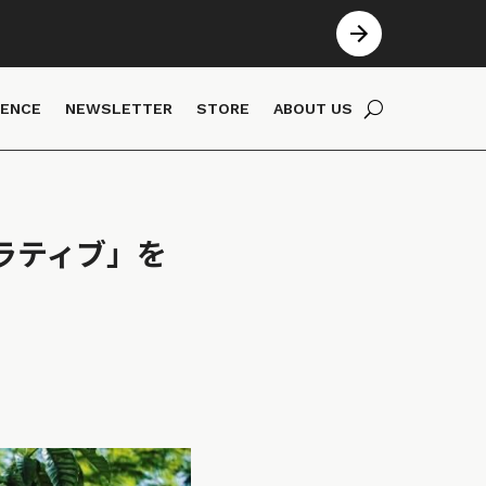
IENCE
NEWSLETTER
STORE
ABOUT US
ラティブ」を