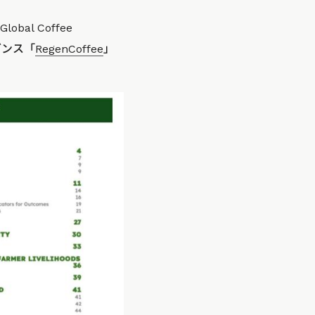
l Coffee
ダンス「
RegenCoffee
」