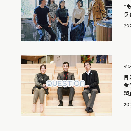
“
ラ
202
イ
目
金
環
20