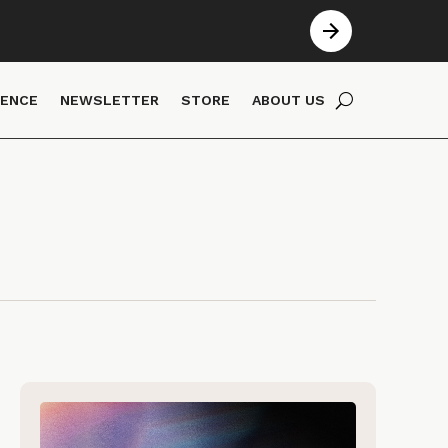
IENCE
NEWSLETTER
STORE
ABOUT US