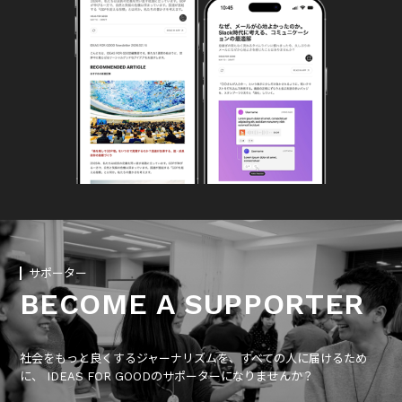
サポーター
BECOME A SUPPORTER
社会をもっと良くするジャーナリズムを、すべての人に届けるため
に、 IDEAS FOR GOODのサポーターになりませんか？