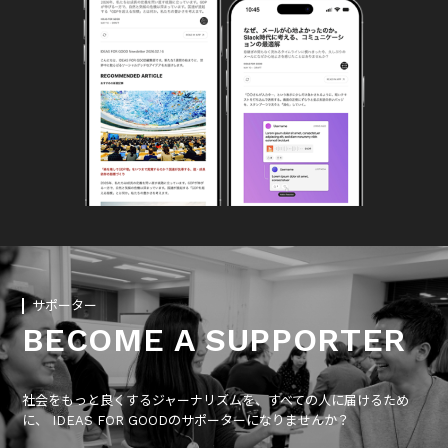
サポーター
BECOME A SUPPORTER
社会をもっと良くするジャーナリズムを、すべての人に届けるため
に、 IDEAS FOR GOODのサポーターになりませんか？