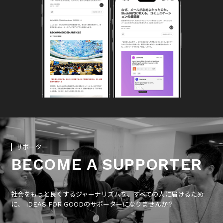
サポーター
BECOME A SUPPORTER
社会をもっと良くするジャーナリズムを、すべての人に届けるため
に、 IDEAS FOR GOODのサポーターになりませんか？