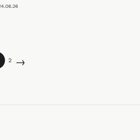
24.06.26
→
2