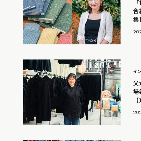
「
合
集
20
イ
父
場
【
20