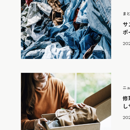
ま
サ
ポ
202
ニ
修
し
202