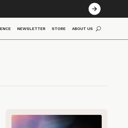
IENCE
NEWSLETTER
STORE
ABOUT US