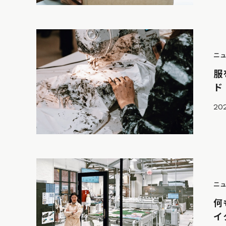
ニ
服
ド
20
ニ
何
イ