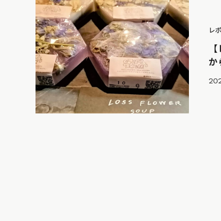
レ
【
か
20