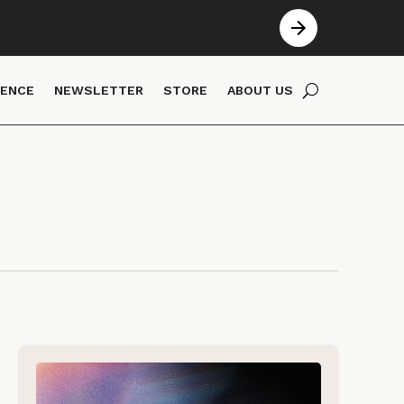
IENCE
NEWSLETTER
STORE
ABOUT US