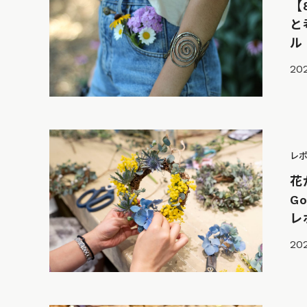
【
と
ル
202
レ
花
G
レポ
20