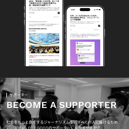
サポーター
BECOME A SUPPORTER
社会をもっと良くするジャーナリズムを、すべての人に届けるため
に、 IDEAS FOR GOODのサポーターになりませんか？