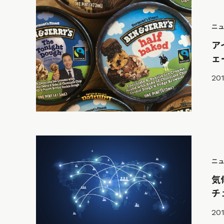
ニ
ア
ェ
201
ニ
気
チ
201