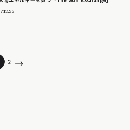
太陽エネルギーを買う「The Sun Exchange」
7.12.25
→
2