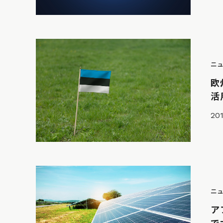
ニ
欧
活
201
ニ
ア