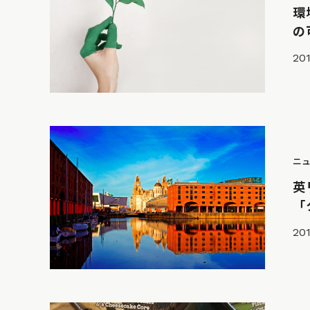
環
の
201
ニ
英
「
201