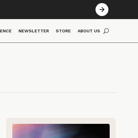
IENCE
NEWSLETTER
STORE
ABOUT US