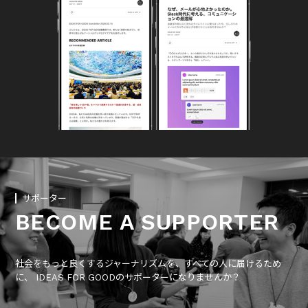
サポーター
BECOME A SUPPORTER
社会をもっと良くするジャーナリズムを、すべての人に届けるため
に、 IDEAS FOR GOODのサポーターになりませんか？