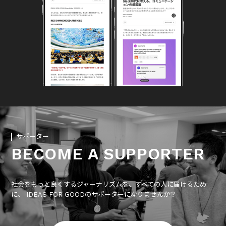
サポーター
BECOME A SUPPORTER
社会をもっと良くするジャーナリズムを、すべての人に届けるため
に、 IDEAS FOR GOODのサポーターになりませんか？