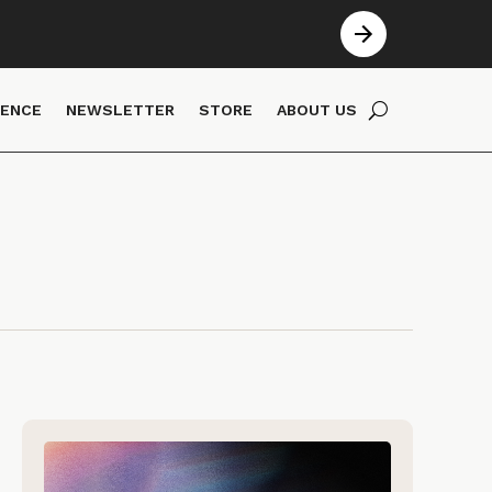
IENCE
NEWSLETTER
STORE
ABOUT US