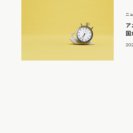
ニ
ア
国
202