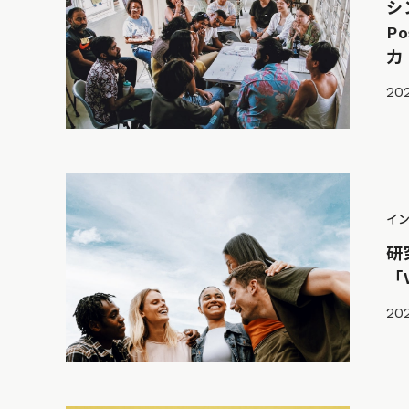
シ
P
力
20
イ
研
「
202