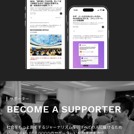
サポーター
BECOME A SUPPORTER
社会をもっと良くするジャーナリズムを、すべての人に届けるため
に、 IDEAS FOR GOODのサポーターになりませんか？