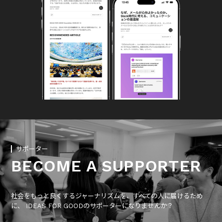
サポーター
BECOME A SUPPORTER
社会をもっと良くするジャーナリズムを、すべての人に届けるため
に、 IDEAS FOR GOODのサポーターになりませんか？