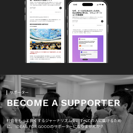
サポーター
BECOME A SUPPORTER
社会をもっと良くするジャーナリズムを、すべての人に届けるため
に、 IDEAS FOR GOODのサポーターになりませんか？