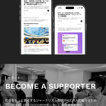
サポーター
BECOME A SUPPORTER
社会をもっと良くするジャーナリズムを、すべての人に届けるため
に、 IDEAS FOR GOODのサポーターになりませんか？