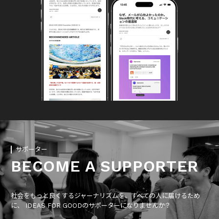
サポーター
BECOME A SUPPORTER
社会をもっと良くするジャーナリズムを、すべての人に届けるため
に、 IDEAS FOR GOODのサポーターになりませんか？