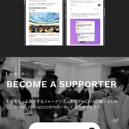
サポーター
BECOME A SUPPORTER
社会をもっと良くするジャーナリズムを、すべての人に届けるため
に、 IDEAS FOR GOODのサポーターになりませんか？