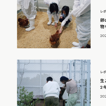
レ
卵
物
202
レ
生
2
202