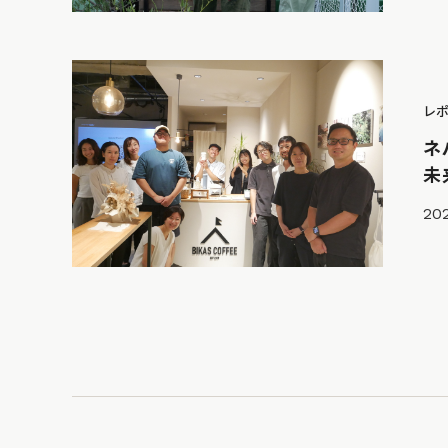
レ
ネ
未
202