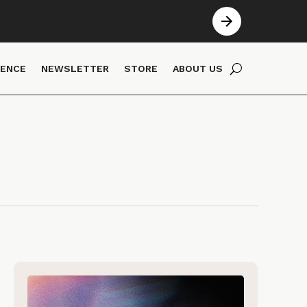
IENCE
NEWSLETTER
STORE
ABOUT US