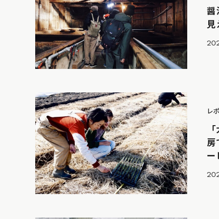
醤
見
20
レ
「
房
ー
20