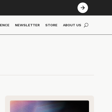
IENCE
NEWSLETTER
STORE
ABOUT US