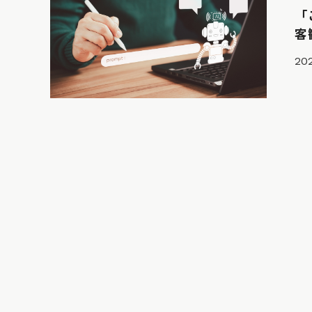
「
客
202