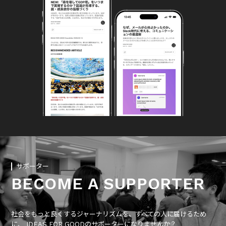
サポーター
BECOME A SUPPORTER
社会をもっと良くするジャーナリズムを、すべての人に届けるため
に、 IDEAS FOR GOODのサポーターになりませんか？