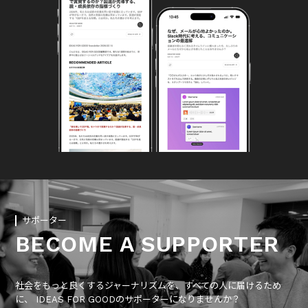
サポーター
BECOME A SUPPORTER
社会をもっと良くするジャーナリズムを、すべての人に届けるため
に、 IDEAS FOR GOODのサポーターになりませんか？