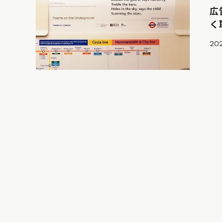
広
く
202