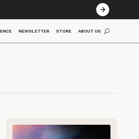
IENCE
NEWSLETTER
STORE
ABOUT US