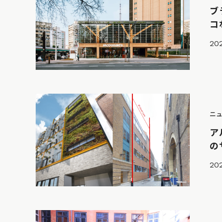
ブ
コ
202
ニ
ア
の
202