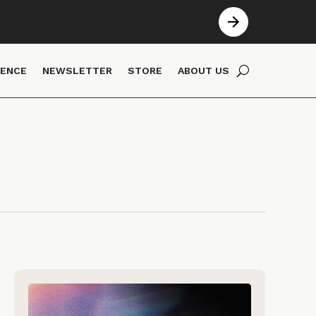
IENCE
NEWSLETTER
STORE
ABOUT US