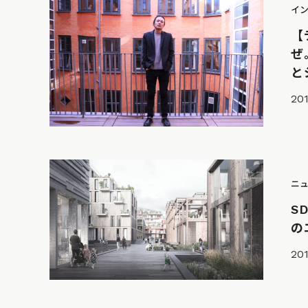
イ
【
ぜ
と
201
ニ
S
の
201