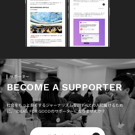
サポーター
BECOME A SUPPORTER
社会をもっと良くするジャーナリズムを、すべての人に届けるため
に、 IDEAS FOR GOODのサポーターになりませんか？