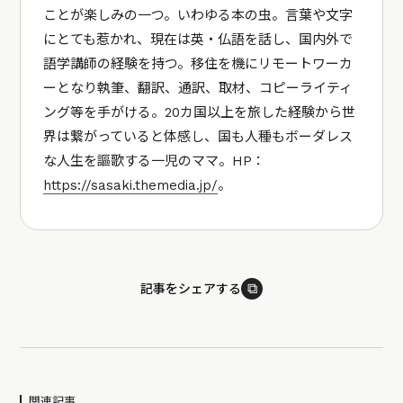
ことが楽しみの一つ。いわゆる本の虫。言葉や文字
にとても惹かれ、現在は英・仏語を話し、国内外で
語学講師の経験を持つ。移住を機にリモートワーカ
ーとなり執筆、翻訳、通訳、取材、コピーライティ
ング等を手がける。20カ国以上を旅した経験から世
界は繋がっていると体感し、国も人種もボーダレス
な人生を謳歌する一児のママ。HP：
https://sasaki.themedia.jp/
。
⧉
記事をシェアする
関連記事