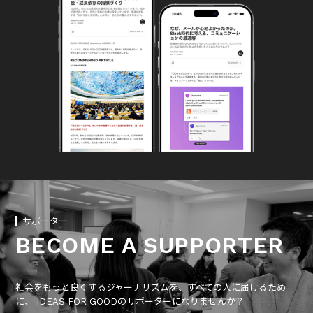
サポーター
BECOME A SUPPORTER
社会をもっと良くするジャーナリズムを、すべての人に届けるため
に、 IDEAS FOR GOODのサポーターになりませんか？