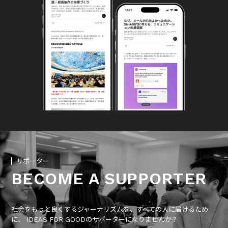
サポーター
BECOME A SUPPORTER
社会をもっと良くするジャーナリズムを、すべての人に届けるため
に、 IDEAS FOR GOODのサポーターになりませんか？