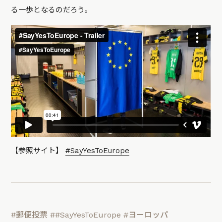
る一歩となるのだろう。
【参照サイト】
#SayYesToEurope
#郵便投票
##SayYesToEurope
#ヨーロッパ