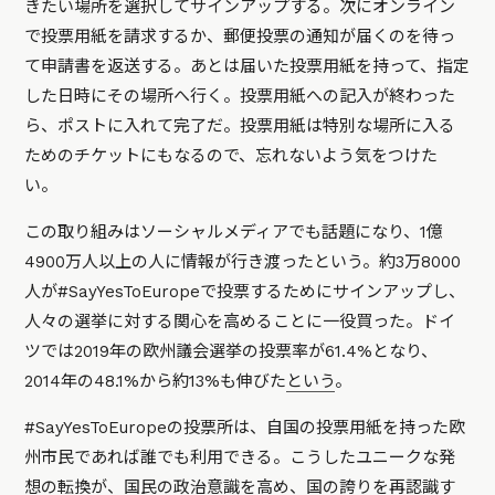
きたい場所を選択してサインアップする。次にオンライン
で投票用紙を請求するか、郵便投票の通知が届くのを待っ
て申請書を返送する。あとは届いた投票用紙を持って、指定
した日時にその場所へ行く。投票用紙への記入が終わった
ら、ポストに入れて完了だ。投票用紙は特別な場所に入る
ためのチケットにもなるので、忘れないよう気をつけた
い。
この取り組みはソーシャルメディアでも話題になり、1億
4900万人以上の人に情報が行き渡ったという。約3万8000
人が#SayYesToEuropeで投票するためにサインアップし、
人々の選挙に対する関心を高めることに一役買った。ドイ
ツでは2019年の欧州議会選挙の投票率が61.4%となり、
2014年の48.1%から約13%も伸びた
という
。
#SayYesToEuropeの投票所は、自国の投票用紙を持った欧
州市民であれば誰でも利用できる。こうしたユニークな発
想の転換が、国民の政治意識を高め、国の誇りを再認識す