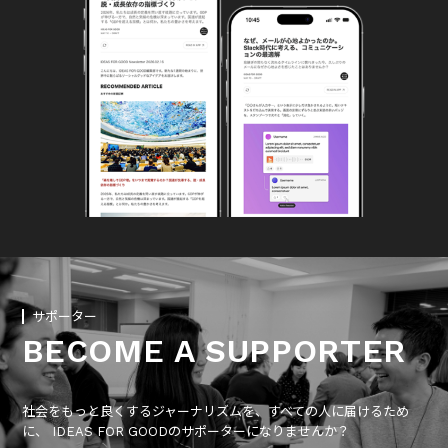
サポーター
BECOME A SUPPORTER
社会をもっと良くするジャーナリズムを、すべての人に届けるため
に、 IDEAS FOR GOODのサポーターになりませんか？