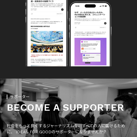
サポーター
BECOME A SUPPORTER
社会をもっと良くするジャーナリズムを、すべての人に届けるため
に、 IDEAS FOR GOODのサポーターになりませんか？