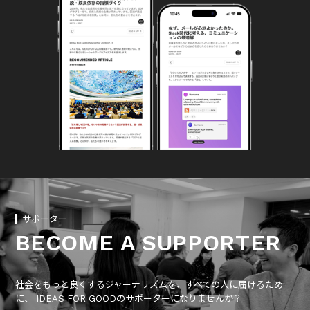
サポーター
BECOME A SUPPORTER
社会をもっと良くするジャーナリズムを、すべての人に届けるため
に、 IDEAS FOR GOODのサポーターになりませんか？