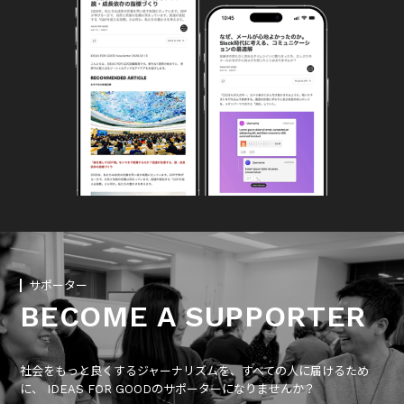
サポーター
BECOME A SUPPORTER
社会をもっと良くするジャーナリズムを、すべての人に届けるため
に、 IDEAS FOR GOODのサポーターになりませんか？