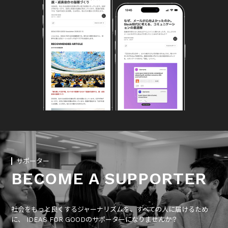
サポーター
BECOME A SUPPORTER
社会をもっと良くするジャーナリズムを、すべての人に届けるため
に、 IDEAS FOR GOODのサポーターになりませんか？