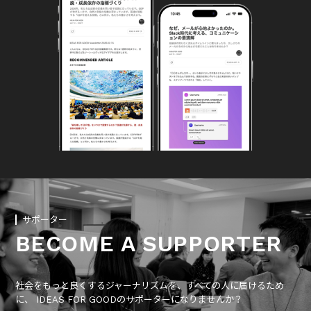
サポーター
BECOME A SUPPORTER
社会をもっと良くするジャーナリズムを、すべての人に届けるため
に、 IDEAS FOR GOODのサポーターになりませんか？