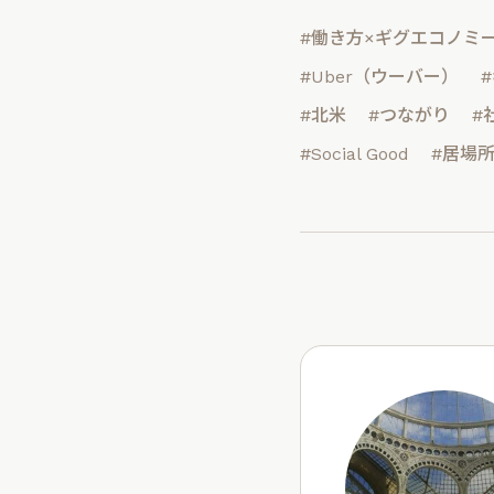
#働き方×ギグエコノミ
#Uber（ウーバー）
#北米
#つながり
#
#Social Good
#居場