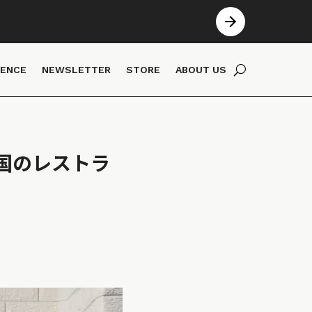
IENCE
NEWSLETTER
STORE
ABOUT US
国のレストラ