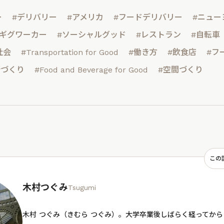
ー
#デリバリー
#アメリカ
#フードデリバリー
#ニュー
#ギグワーカー
#ソーシャルグッド
#レストラン
#自転車
社会
#Transportation for Good
#働き方
#飲食店
#フ
所づくり
#Food and Beverage for Good
#空間づくり
この
木村つぐみ
Tsugumi
木村 つぐみ（きむら つぐみ）。大学卒業後しばらく経ってか