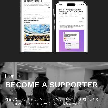
サポーター
BECOME A SUPPORTER
社会をもっと良くするジャーナリズムを、すべての人に届けるため
に、 IDEAS FOR GOODのサポーターになりませんか？