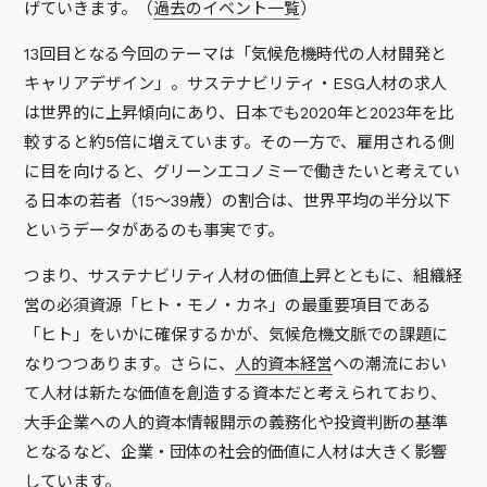
げていきます。（
過去のイベント一覧
）
13回目となる今回のテーマは「気候危機時代の人材開発と
キャリアデザイン」。サステナビリティ・ESG人材の求人
は世界的に上昇傾向にあり、日本でも2020年と2023年を比
較すると約5倍に増えています。その一方で、雇用される側
に目を向けると、グリーンエコノミーで働きたいと考えてい
る日本の若者（15～39歳）の割合は、世界平均の半分以下
というデータがあるのも事実です。
つまり、サステナビリティ人材の価値上昇とともに、組織経
営の必須資源「ヒト・モノ・カネ」の最重要項目である
「ヒト」をいかに確保するかが、気候危機文脈での課題に
なりつつあります。さらに、
人的資本経営
への潮流におい
て人材は新たな価値を創造する資本だと考えられており、
大手企業への人的資本情報開示の義務化や投資判断の基準
となるなど、企業・団体の社会的価値に人材は大きく影響
しています。