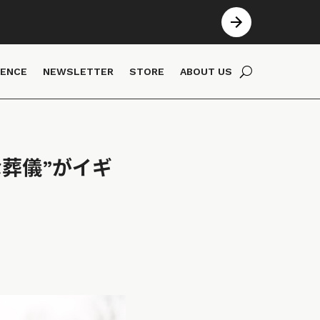
IENCE
NEWSLETTER
STORE
ABOUT US
葬儀”がイギ