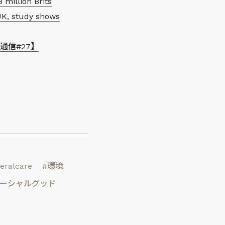
 million Brits
n UK, study shows
信#27】
eralcare
#環境
ソーシャルグッド