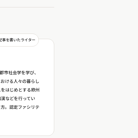
記事を書いたライター
は都市社会学を学び、
における人々の暮らし
スをはじめとする欧州
講演などを行ってい
き方。認定ファシリテ
）