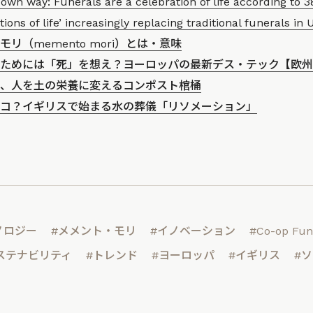
own way: Funerals are a celebration of life according to 38
tions of life’ increasingly replacing traditional funerals i
リ（memento mori）とは・意味
ためには「死」を想え？ヨーロッパの最新デス・テック【欧州通
、人を土の栄養に変えるコンポスト棺桶
コ？イギリスで始まる水の葬儀「リソメーション」
ノロジー
#メメント・モリ
#イノベーション
#Co-op Fun
ステナビリティ
#トレンド
#ヨーロッパ
#イギリス
#