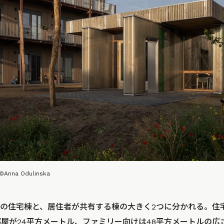
 ©Anna Odulinska
の住宅棟と、居住者が共有する棟の大きく2つに分かれる。住
部屋が24平方メートル、ファミリー向けは48平方メートルの