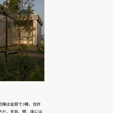
宅棟は全部で3棟、合計
広さだ。天井、壁、床には