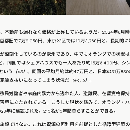
、不動産も漏れなく価格が上昇しているようだ。2024年6月
都圏で7万9,058円、東京23区では10万3,268円と、長期的
が深刻化しているのが欧州であり、中でもオランダでの状況は
nによると、同国ではシェアハウスでも一人あたり約15万6,400円
だという
（※3）
。同国の平均月給は約47万円と、日本の31万83
家賃支払いになってしまう状況だ
（※4, 5）
。
移民労働者や家庭内暴力から逃れた人、避難民、在留資格保持
苦境に立たされている。こうした現状を鑑みて、オランダ・ハ
23年に建設された。215名が5年間暮らすことができる。
施設ではない。これは資源の再利用を前提とした循環型建築の