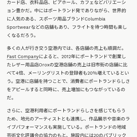
カード店、衣料品店、ビアホール、カフェなどバリエーシ
ョン豊かだ。中にはポートランド発でありながら、世界的
に人気のある、スポーツ用品ブランドColumbia
Sportwearなどの店舗もあり、フライトを待つ時間も楽し
くなるだろう。
多くの人が行き交う空港内では、各店舗の売上も順調だ。
Fast Company
によると、2012年にポートランドで創業し
たレザー用品店Oroxの空港店舗の売上は旧市街の店舗に比
べて4倍、メーリングリストの登録者も20％増えているとい
う。空港に店舗を持つことで、消費者にポートランドらしさ
をアピールすると同時に、売上増加にもつながっているの
だ。
さらに、空港利用者にポートランドらしさを感じてもらう
ため、地元のアーティストとも連携し、作品展示や音楽のラ
イブパフォーマンスも実施している。ポートランドの地域
芸術文化評議会の協力のもと、施設内には20のパブリック