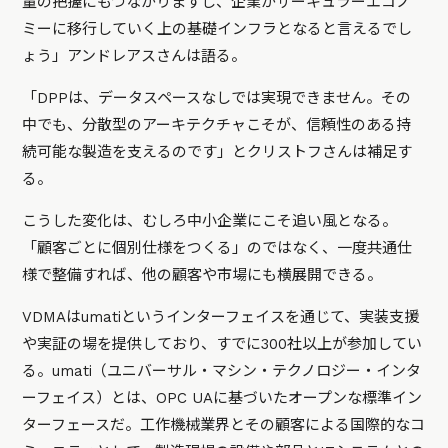
量の把握にもつながりますし、企業がサーキュラーエコノ
ミーに移行していく上の基礎インフラとなると言えるでし
ょう」アンドレアスさんは語る。
「DPPは、データスペースなしでは実現できません。その
中でも、分散型のアーキテクチャこそが、信頼性のある持
続可能な製造を支えるのです」とクリストフさんは補足す
る。
こうした変化は、むしろ中小企業にこそ追い風となる。
「顧客ごとに個別仕様をつくる」のではなく、一度共通仕
様で整備すれば、他の顧客や市場にも横展開できる。
VDMAはumatiというインターフェイスを通じて、実装支援
や実証の場を提供しており、すでに300社以上が参加してい
る。umati（ユニバーサル・マシン・テクノロジー・インタ
ーフェイス）とは、OPC UAに基づいたオープンな標準イン
ターフェースだ。工作機械業界とその顧客による国際的なコ