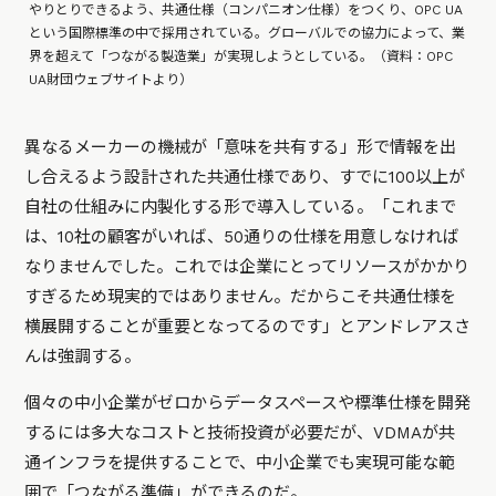
やりとりできるよう、共通仕様（コンパニオン仕様）をつくり、OPC UA
という国際標準の中で採用されている。グローバルでの協力によって、業
界を超えて「つながる製造業」が実現しようとしている。（資料：OPC
UA財団ウェブサイトより）
異なるメーカーの機械が「意味を共有する」形で情報を出
し合えるよう設計された共通仕様であり、すでに100以上が
自社の仕組みに内製化する形で導入している。「これまで
は、10社の顧客がいれば、50通りの仕様を用意しなければ
なりませんでした。これでは企業にとってリソースがかかり
すぎるため現実的ではありません。だからこそ共通仕様を
横展開することが重要となってるのです」とアンドレアスさ
んは強調する。
個々の中小企業がゼロからデータスペースや標準仕様を開発
するには多大なコストと技術投資が必要だが、VDMAが共
通インフラを提供することで、中小企業でも実現可能な範
囲で「つながる準備」ができるのだ。