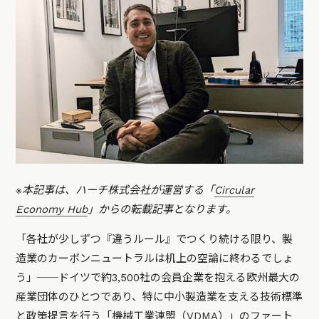
※本記事は、ハーチ株式会社が運営する「
Circular
Economy Hub
」からの転載記事となります。
「各社が少しずつ『違うルール』でつくり続ける限り、製
造業のカーボンニュートラルは机上の空論に終わるでしょ
う」──ドイツで約3,500社の会員企業を抱える欧州最大の
産業団体のひとつであり、特に中小製造業を支える技術標準
と政策提言を行う「機械工業連盟（VDMA）」のファート