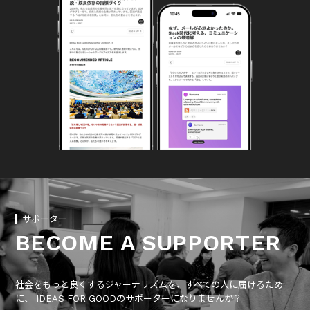
サポーター
BECOME A SUPPORTER
社会をもっと良くするジャーナリズムを、すべての人に届けるため
に、 IDEAS FOR GOODのサポーターになりませんか？