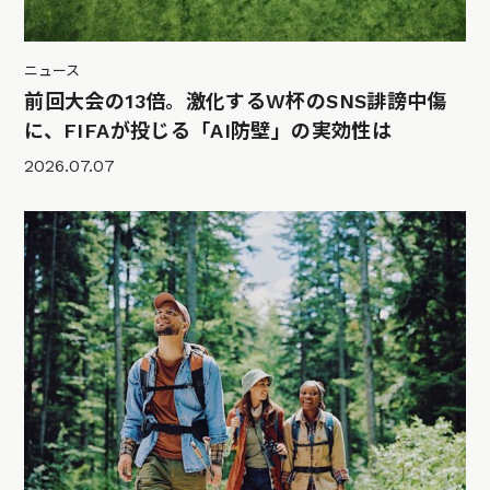
ニュース
前回大会の13倍。激化するW杯のSNS誹謗中傷
に、FIFAが投じる「AI防壁」の実効性は
2026.07.07