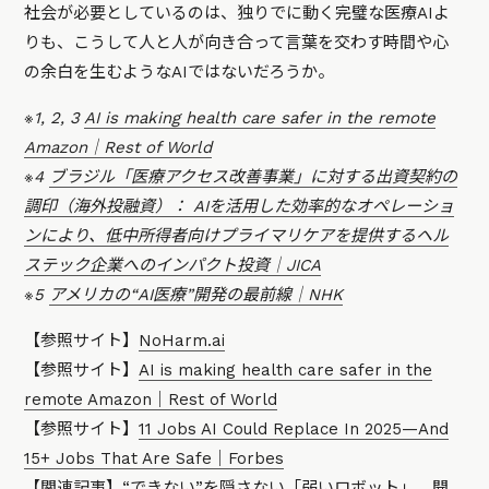
社会が必要としているのは、独りでに動く完璧な医療AIよ
りも、こうして人と人が向き合って言葉を交わす時間や心
の余白を生むようなAIではないだろうか。
※1, 2, 3
AI is making health care safer in the remote
Amazon｜Rest of World
※4
ブラジル「医療アクセス改善事業」に対する出資契約の
調印（海外投融資）： AIを活用した効率的なオペレーショ
ンにより、低中所得者向けプライマリケアを提供するヘル
ステック企業へのインパクト投資｜JICA
※5
アメリカの“AI医療”開発の最前線｜NHK
【参照サイト】
NoHarm.ai
【参照サイト】
AI is making health care safer in the
remote Amazon｜Rest of World
【参照サイト】
11 Jobs AI Could Replace In 2025—And
15+ Jobs That Are Safe｜Forbes
【関連記事】
“できない”を隠さない「弱いロボット」。開