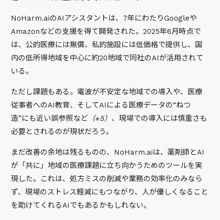
NoHarm.aiのAIアシスタントは、7年にわたりGoogleや
Amazonなどの支援を得て開発された。2025年6月時点で
は、公的医療には無償、私的施設には低価格で提供し、国
内の低所得地域を中心に約20地域で同社のAIが活用されて
いる。
ただし課題もある。電波が不安定な地域での導入や、医療
従事者へのAI教育、そしてAIによる医療データの“ねつ
造”にも近い誤参照など
（※5）
、現場での導入には慎重さも
必要とされるのが現状だろう。
まだ改善の余地は残るものの、NoHarm.aiは、薬剤師とAI
が「共に」地域の医療課題に立ち向かうためのツールを実
現した。これは、処方ミスの削減や業務の効率化のみなら
ず、現場のストレス軽減にもつながり、人が優しくなること
を助けてくれるAIでもあるかもしれない。