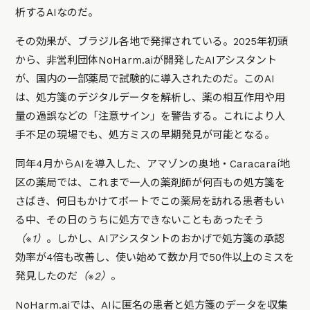
析するAIなのだ。
その効果が、ブラジル各地で発揮されている。2025年初頭
から、非営利団体NoHarm.aiが開発したAIアシスタント
が、国内の一部薬局で試験的に導入されたのだ。このAI
は、処方箋のデジタルデータを解析し、薬の相互作用や用
量の過誤などの「注意サイン」を警告する。これにより人
手不足の現場でも、処方ミスの早期発見が可能となる。
同年4月からAIを導入した、アマゾンの奥地・Caracaraí地
区の薬局では、これまで一人の薬剤師が何百もの処方箋を
さばき、何日もかけてボートでこの薬局を訪れる患者もい
る中、その日のうちに処方できないこともあったそう
（※1）
。しかし、AIアシスタントのおかげで処方箋の承認
効率が4倍も改善し、使い始めて数か月で50件以上のミスを
発見したのだ
（※2）
。
NoHarm.aiでは、AIに匿名の患者と処方箋のデータを収集