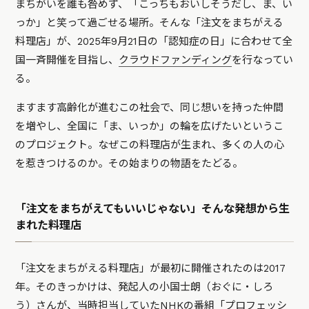
まちがいを誰も咎めず、「こっちもおいしそうだし、ま、い
っか」と笑って過ごせる場所。そんな「注文をまちがえる
料理店」が、2025年9月21日の「認知症の日」に合わせて全
国一斉開催を目指し、
クラウドファンディング
を行なってい
る。
ますます高齢化が進むこの社会で、同じ想いを持った仲間
を増やし、全国に「ま、いっか」の輪を広げたいというこ
のプロジェクト。なぜこの料理店が生まれ、多くの人の心
を惹きつけるのか。その始まりの物語をたどる。
「注文をまちがえてもいいじゃない」そんな発想から生
まれた料理店
「注文をまちがえる料理店」が最初に開催されたのは2017
年。そのきっかけは、発起人の小国士朗（おぐに・しろ
う）さんが、当時担当していたNHKの番組「プロフェッシ