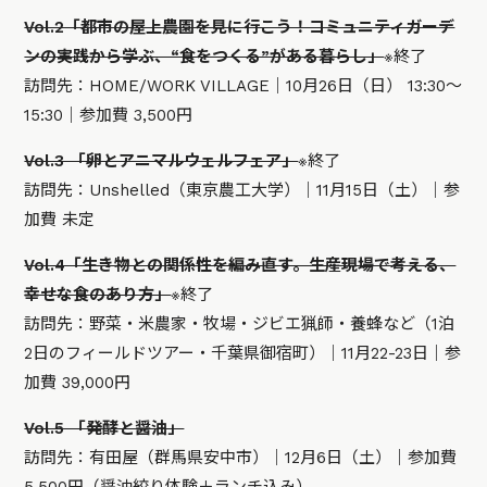
Vol.2「都市の屋上農園を見に行こう！コミュニティガーデ
ンの実践から学ぶ、“食をつくる”がある暮らし」
※終了
訪問先：HOME/WORK VILLAGE｜10月26日（日） 13:30〜
15:30｜参加費 3,500円
Vol.3 「卵とアニマルウェルフェア」
※終了
訪問先：Unshelled（東京農工大学）｜11月15日（土）｜参
加費 未定
Vol.4「生き物との関係性を編み直す。生産現場で考える、
幸せな食のあり方」
※終了
訪問先：野菜・米農家・牧場・ジビエ猟師・養蜂など（1泊
2日のフィールドツアー・千葉県御宿町）｜11月22-23日｜参
加費 39,000円
Vol.5 「発酵と醤油」
訪問先：有田屋（群馬県安中市）｜12月6日（土）｜参加費