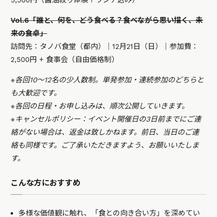
5,500円（醤油絞り体験＋ランチ込み）
Vol.6「誰と、何を、どう食べる？食べながら思い描く、未
来の食卓」
訪問先：タノバ食堂（都内）｜12月21日（日）｜参加費：
2,500円 + 食事会（自由価格制）
※各回10〜12名の少人数制。単発参加・連続参加のどちらと
も大歓迎です。
※各回の日程・お申し込みは、順次公開していきます。
※キャンセルポリシー：イベント開催日の3日前までにご連
絡がない場合は、返金は致しかねます。前日、当日のご連
絡も同様です。ご了承いただきますよう、お願いいたしま
す。
こんな方におすすめ
多様な価値観に触れ、「食との向き合い方」を深めてい