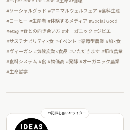
#Experience for Good
#生命の循環
#ソーシャルグッド
#アニマルウェルフェア
#食料生産
#コーヒー
#生産者
#体験するメディア
#Social Good
#etag
#食との向き合い方
#オーガニック
#ジビエ
#サステナビリティ×食
#イベント
#循環型農業
#旅×食
#ヴィーガン
#気候変動×食品
#いただきます
#都市農業
#食料システム
#食
#物価高
#発酵
#オーガニック農業
#生命哲学
この記事を書いたライター