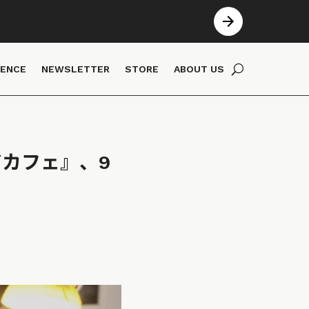
IENCE
NEWSLETTER
STORE
ABOUT US
アカフェ』、9